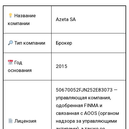
Название
Azeta SA
компании
Тип компании
Брокер
Год
2015
основания
50670052FJN252E83073 —
управляющая компания,
одобренная FINMA и
связанная с AOOS (органом
Лицензия
надзора за управляющими
активами), а также со