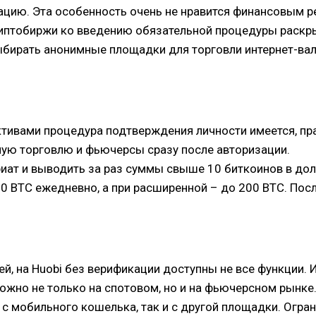
цию. Эта особенность очень не нравится финансовым ре
иптобиржи ко введению обязательной процедуры раскры
ыбирать анонимные площадки для торговли интернет-вал
тивами процедура подтверждения личности имеется, пра
ую торговлю и фьючерсы сразу после авторизации.
 фиат и выводить за раз суммы свыше 10 биткоинов в до
0 ВТС ежедневно, а при расширенной – до 200 ВТС. Посл
ей, на Huobi без верификации доступны не все функции. 
жно не только на спотовом, но и на фьючерсном рынке.
 с мобильного кошелька, так и с другой площадки. Огра