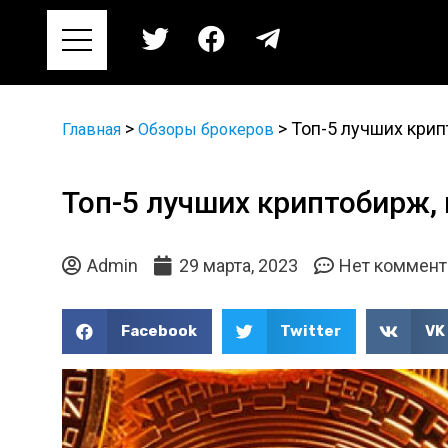
>
>
Топ-5 лучших крип
Главная
Обзоры брокеров
Топ-5 лучших криптобирж,
Admin
29 марта, 2023
Нет коммент
Facebook
Twitter
VK