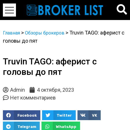
>
>
Truvin TAGO: аферист с
Главная
Обзоры брокеров
головы до пят
Truvin TAGO: аферист с
головы до пят
Admin
4 октября, 2023
Нет комментариев
Facebook
Twitter
VK
Telegram
WhatsApp