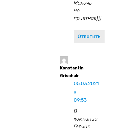
Мелочь,
но
приятная)))
Ответить
Konstantin
Grischuk
:
05.03.2021
в
09:53
В
компании
Герчик