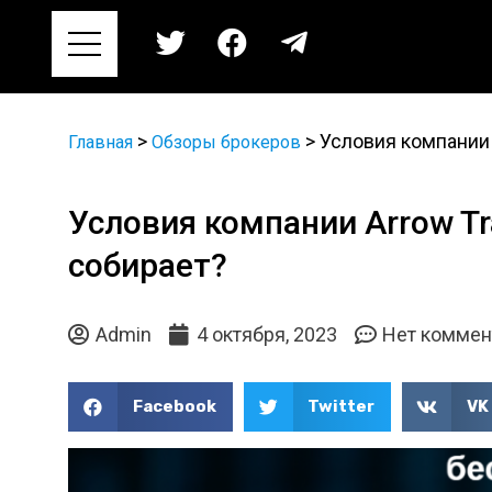
>
>
Условия компании 
Главная
Обзоры брокеров
Условия компании Arrow Tr
собирает?
Admin
4 октября, 2023
Нет коммен
Facebook
Twitter
VK