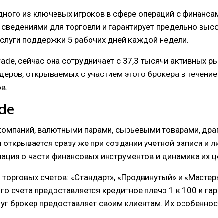
дного из ключевых игроков в сфере операций с финансам
 сведениями для торговли и гарантирует предельно выс
слуги поддержки 5 рабочих дней каждой недели.
ade, сейчас она сотрудничает с 37,3 тысячи активных р
еров, открываемых с участием этого брокера в течение с
в.
de
компаний, валютными парами, сырьевыми товарами, дра
 открывается сразу же при создании учетной записи и 
ация о части финансовых инструментов и динамика их це
 торговых счетов: «Стандарт», «Продвинутый» и «Масте
го счета предоставляется кредитное плечо 1 к 100 и га
уг брокер предоставляет своим клиентам. Их особеннос